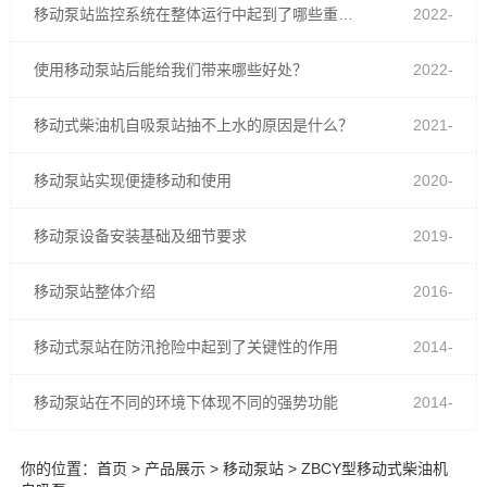
移动泵站监控系统在整体运行中起到了哪些重要作用？
2022-
08-09
使用移动泵站后能给我们带来哪些好处？
2022-
05-11
移动式柴油机自吸泵站抽不上水的原因是什么？
2021-
09-13
移动泵站实现便捷移动和使用
2020-
03-02
移动泵设备安装基础及细节要求
2019-
07-11
移动泵站整体介绍
2016-
07-28
移动式泵站在防汛抢险中起到了关键性的作用
2014-
11-19
移动泵站在不同的环境下体现不同的强势功能
2014-
09-24
你的位置：
首页
>
产品展示
>
移动泵站
> ZBCY型移动式柴油机