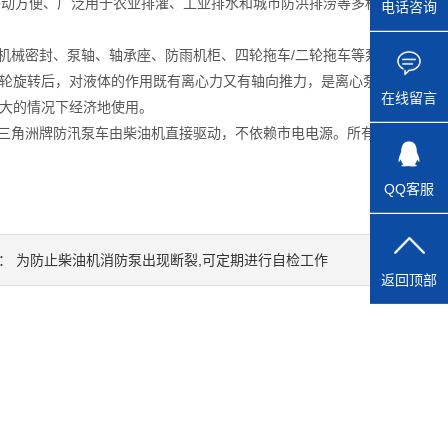
移动方便、广泛用于农业排灌、工业排水和城市防洪排涝等多种场
电话咨询
机械密封、泵轴、轴承座、防雨机柜、四轮拖车/二轮拖车等泵的结
轮旋转后，对液体的作用既有离心力又有轴向推力，是离心泵和轴流
在线留言
大的情况下经济地使用。
三角洲牌防汛泵车由柴油机直接驱动，不依赖市电电源。所有接头采
QQ客服
：
为防止柴油机消防泵出现断裂,可定期进行自检工作
返回顶部