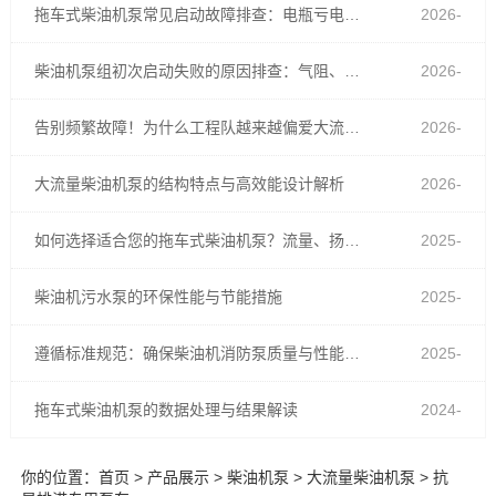
拖车式柴油机泵常见启动故障排查：电瓶亏电、油路进气与预热不足
2026-
07-30
柴油机泵组初次启动失败的原因排查：气阻、蓄电池亏电还是燃油管路渗漏？
2026-
06-26
告别频繁故障！为什么工程队越来越偏爱大流量柴油机泵？
2026-
05-26
大流量柴油机泵的结构特点与高效能设计解析
2026-
03-05
如何选择适合您的拖车式柴油机泵？流量、扬程与功率匹配全解析
2025-
12-04
柴油机污水泵的环保性能与节能措施
2025-
07-28
遵循标准规范：确保柴油机消防泵质量与性能的关键
2025-
03-21
拖车式柴油机泵的数据处理与结果解读
2024-
10-31
你的位置：
首页
>
产品展示
>
柴油机泵
>
大流量柴油机泵
> 抗