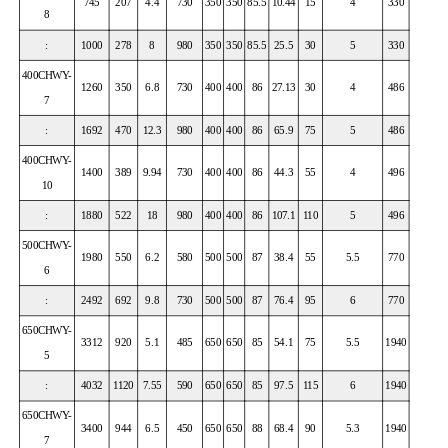
745
207
4.4
730
350
350
85.5
10.44
15
4
330
8
:
1000
278
8
980
350
350
85.5
25.5
30
5
330
400CHWY-
1260
350
6.8
730
400
400
86
27.13
30
4
486
7
:
1692
470
12.3
980
400
400
86
65.9
75
5
486
400CHWY-
1400
389
9.94
730
400
400
86
44.3
55
4
496
10
:
1880
522
18
980
400
400
86
107.1
110
5
496
500CHWY-
1980
550
6.2
580
500
500
87
38.4
55
5.5
770
6
:
2492
692
9.8
730
500
500
87
76.4
95
6
770
650CHWY-
3312
920
5.1
485
650
650
85
54.1
75
5.5
1940
5
:
4032
1120
7.55
590
650
650
85
97.5
115
6
1940
650CHWY-
3400
944
6.5
450
650
650
88
68.4
90
5.3
1940
7