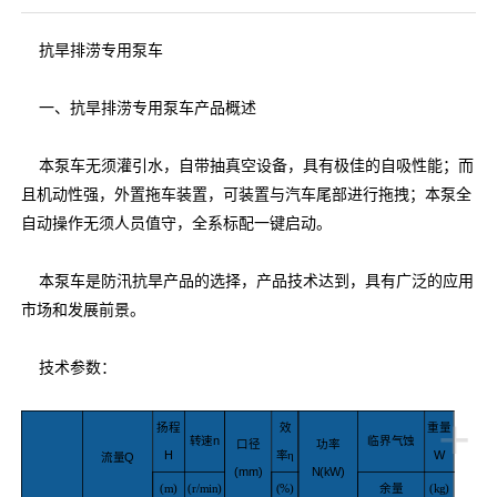
抗旱排涝专用泵车
一、抗旱排涝专用泵车产品概述
本泵车无须灌引水，自带抽真空设备，具有极佳的自吸性能；而
且机动性强，外置拖车装置，可装置与汽车尾部进行拖拽；本泵全
自动操作无须人员值守，全系标配一键启动。
本泵车是防汛抗旱产品的选择，产品技术达到，具有广泛的应用
市场和发展前景。
技术参数：
+
扬程
效
重量
n
转速
临界气蚀
口径
功率
H
W
率η
Q
流量
(mm)
N(kW)
(m)
(r/min)
(%)
余量
(kg)