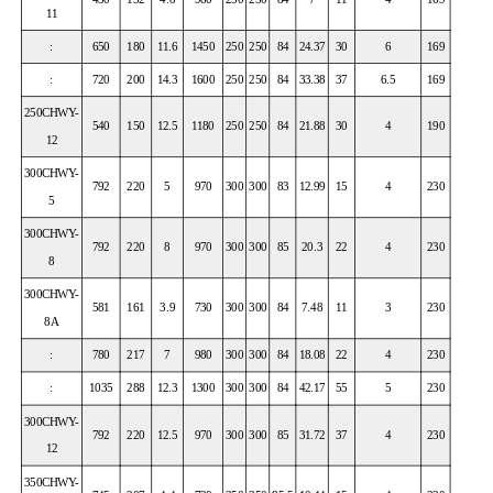
11
:
650
180
11.6
1450
250
250
84
24.37
30
6
169
:
720
200
14.3
1600
250
250
84
33.38
37
6.5
169
250CHWY-
540
150
12.5
1180
250
250
84
21.88
30
4
190
12
300CHWY-
792
220
5
970
300
300
83
12.99
15
4
230
5
300CHWY-
792
220
8
970
300
300
85
20.3
22
4
230
8
300CHWY-
581
161
3.9
730
300
300
84
7.48
11
3
230
8A
:
780
217
7
980
300
300
84
18.08
22
4
230
:
1035
288
12.3
1300
300
300
84
42.17
55
5
230
300CHWY-
792
220
12.5
970
300
300
85
31.72
37
4
230
12
350CHWY-