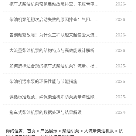
拖车式柴油机泵常见启动故障排查：电瓶亏电、油路进气与预热不足
2026-
07-30
柴油机泵组初次启动失败的原因排查：气阻、蓄电池亏电还是燃油管路渗漏？
2026-
06-26
告别频繁故障！为什么工程队越来越偏爱大流量柴油机泵？
2026-
05-26
大流量柴油机泵的结构特点与高效能设计解析
2026-
03-05
如何选择适合您的拖车式柴油机泵？流量、扬程与功率匹配全解析
2025-
12-04
柴油机污水泵的环保性能与节能措施
2025-
07-28
遵循标准规范：确保柴油机消防泵质量与性能的关键
2025-
03-21
拖车式柴油机泵的数据处理与结果解读
2024-
10-31
你的位置：
首页
>
产品展示
>
柴油机泵
>
大流量柴油机泵
>
抗