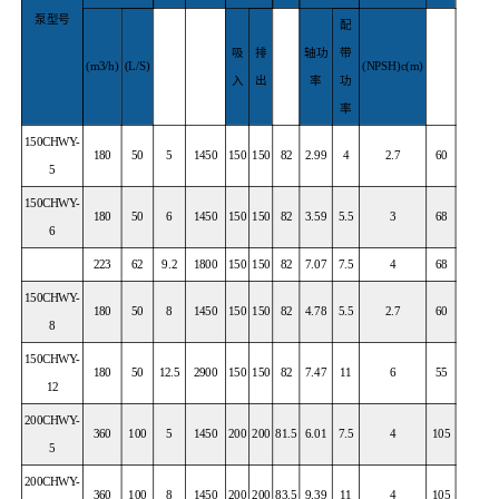
泵型号
配
吸
排
轴功
带
(m3/h)
(L/S)
(NPSH)c(m)
入
出
率
功
率
150CHWY-
180
50
5
1450
150
150
82
2.99
4
2.7
60
5
150CHWY-
180
50
6
1450
150
150
82
3.59
5.5
3
68
6
223
62
9.2
1800
150
150
82
7.07
7.5
4
68
150CHWY-
180
50
8
1450
150
150
82
4.78
5.5
2.7
60
8
150CHWY-
180
50
12.5
2900
150
150
82
7.47
11
6
55
12
200CHWY-
360
100
5
1450
200
200
81.5
6.01
7.5
4
105
5
200CHWY-
360
100
8
1450
200
200
83.5
9.39
11
4
105