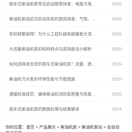
拖车式柴油机泵常见启动故障排查：电瓶亏电、油路进气与预热不足
2026-
07-30
柴油机泵组初次启动失败的原因排查：气阻、蓄电池亏电还是燃油管路渗漏？
2026-
06-26
告别频繁故障！为什么工程队越来越偏爱大流量柴油机泵？
2026-
05-26
大流量柴油机泵的结构特点与高效能设计解析
2026-
03-05
如何选择适合您的拖车式柴油机泵？流量、扬程与功率匹配全解析
2025-
12-04
柴油机污水泵的环保性能与节能措施
2025-
07-28
遵循标准规范：确保柴油机消防泵质量与性能的关键
2025-
03-21
拖车式柴油机泵的数据处理与结果解读
2024-
10-31
你的位置：
首页
>
产品展示
>
柴油机泵
>
柴油机泵站
> 全自动