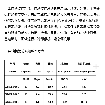
2.自动监控功能。自动监控发动机在启动、怠速、升速、全速等
过程的速度变化，自动完成启动电机的投入与撤出、转速过高与过
低的超限停机、速度正常后输出运行(合闸)信号等。柴油机运行状
态显示功能。根据系统现时运行状况，由指示灯或显示屏指示设备
当前所处的状态，包括：待机、开机、供油、自启动、转速显示、
怠速延时、正常运行、冷却停机、紧急停机等.
柴油机消防泵规格型号表
+
型号
流量
扬程
转速
轴功率
柴油机功率
model
Capacity
Class
Speed
Shaft power
Diesel engine power
（L/S）
（Mpa）
（r/min）
（KW）
（KW）
XBC2.0/10G
10
0.2
2600
2.68
5.67
XBC4.0/10G
10
0.4
2000
7.26
9.7
XBC6.0/10G
10
0.6
2200
10.89
16.18