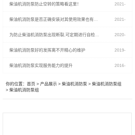
柴油机消防泵防止空转的策略看这里！
2021-
03-02
柴油机消防泵是否正确安装对其使用效果也有很大影响
2021-
01-19
为防止柴油机消防泵出现断裂,可定期进行自检工作
2020-
08-13
柴油机消防泵好的发挥离不开精心的维护
2019-
09-19
柴油机消防泵实现服务能力的提升
2016-
12-05
你的位置：
首页
>
产品展示
>
柴油机消防泵
>
柴油机消防泵组
> 柴油机消防泵组