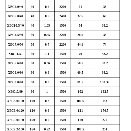
XBC4.0/40
40
0.4
2200
21
38
XBC6.0/40
40
0.6
2400
32.6
60
XBC10.5/40
40
1.05
1500
54
88.2
XBC4.5/50
50
0.45
2200
28.6
38
XBC7.0/50
50
0.7
2200
44.6
74
XBC11/50
50
1.1
1500
70
88.2
XBC6.6/60
60
0.66
1500
50.5
88.2
XBC6.0/80
80
0.6
1500
60.5
88.2
XBC8.0/80
80
0.8
1500
81.5
100.36
XBC10/80
80
1
1500
102
132.5
XBC8.0/100
100
0.8
1500
100.6
183
XBC8.0/120
120
0.8
1500
121
176.5
XBC9.0/150
150
0.9
1500
170
227
XBC9.2/160
160
0.92
1500
180.5
254