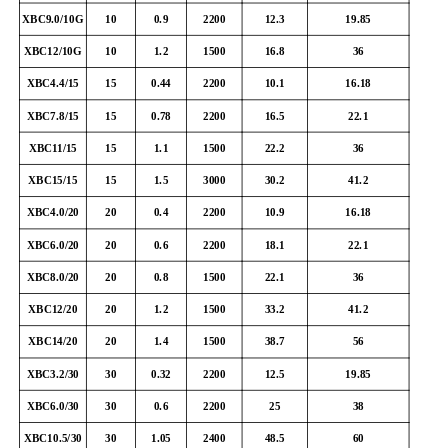
XBC9.0/10G
10
0.9
2200
12.3
19.85
XBC12/10G
10
1.2
1500
16.8
36
XBC4.4/15
15
0.44
2200
10.1
16.18
XBC7.8/15
15
0.78
2200
16.5
22.1
XBC11/15
15
1.1
1500
22.2
36
XBC15/15
15
1.5
3000
30.2
41.2
XBC4.0/20
20
0.4
2200
10.9
16.18
XBC6.0/20
20
0.6
2200
18.1
22.1
XBC8.0/20
20
0.8
1500
22.1
36
XBC12/20
20
1.2
1500
33.2
41.2
XBC14/20
20
1.4
1500
38.7
56
XBC3.2/30
30
0.32
2200
12.5
19.85
XBC6.0/30
30
0.6
2200
25
38
XBC10.5/30
30
1.05
2400
48.5
60