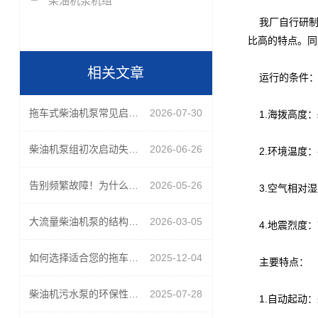
柴油机泵机组
我厂自行研制
比高的特点。同
相关文章
运行的条件
拖车式柴油机泵常见启动故障排查：电瓶亏电、油路进气与预热不足
2026-07-30
1.海拨高度：≤
柴油机泵组初次启动失败的原因排查：气阻、蓄电池亏电还是燃油管路渗漏？
2026-06-26
2.环境温度：-
告别频繁故障！为什么工程队越来越偏爱大流量柴油机泵？
2026-05-26
3.空气相对湿
大流量柴油机泵的结构特点与高效能设计解析
2026-03-05
4.地震烈度：
如何选择适合您的拖车式柴油机泵？流量、扬程与功率匹配全解析
2025-12-04
主要特点：
柴油机污水泵的环保性能与节能措施
2025-07-28
1.自动起动：